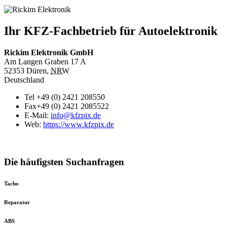
Ihr KFZ-Fachbetrieb für Autoelektronik
Rickim Elektronik GmbH
Am Langen Graben 17 A
52353
Düren
,
NRW
Deutschland
Tel
+49 (0) 2421 208550
Fax
+49 (0) 2421 2085522
E-Mail:
info@kfzpix.de
Web:
https://www.kfzpix.de
Die häufigsten Suchanfragen
Tacho
Reparatur
ABS