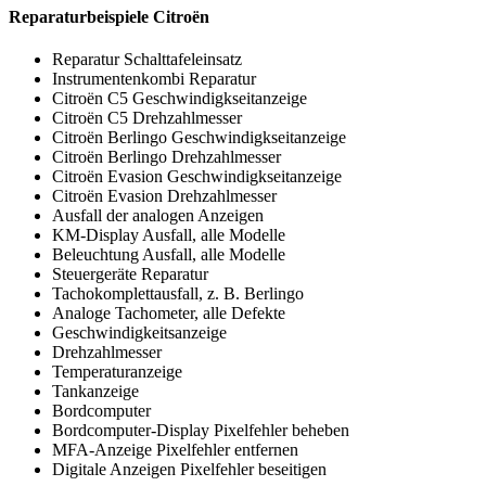
Reparaturbeispiele Citroën
Reparatur Schalttafeleinsatz
Instrumentenkombi Reparatur
Citroën C5 Geschwindigkseitanzeige
Citroën C5 Drehzahlmesser
Citroën Berlingo Geschwindigkseitanzeige
Citroën Berlingo Drehzahlmesser
Citroën Evasion Geschwindigkseitanzeige
Citroën Evasion Drehzahlmesser
Ausfall der analogen Anzeigen
KM-Display Ausfall, alle Modelle
Beleuchtung Ausfall, alle Modelle
Steuergeräte Reparatur
Tachokomplettausfall, z. B. Berlingo
Analoge Tachometer, alle Defekte
Geschwindigkeitsanzeige
Drehzahlmesser
Temperaturanzeige
Tankanzeige
Bordcomputer
Bordcomputer-Display Pixelfehler beheben
MFA-Anzeige Pixelfehler entfernen
Digitale Anzeigen Pixelfehler beseitigen