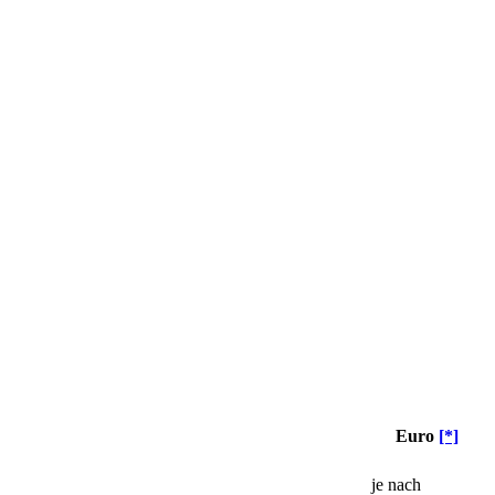
Euro
[*]
je nach